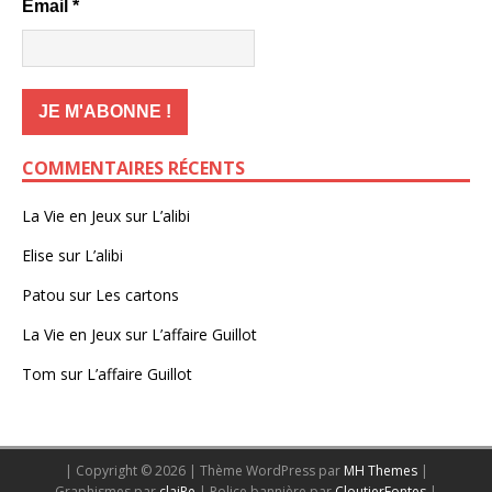
Email
*
COMMENTAIRES RÉCENTS
La Vie en Jeux
sur
L’alibi
Elise
sur
L’alibi
Patou
sur
Les cartons
La Vie en Jeux
sur
L’affaire Guillot
Tom
sur
L’affaire Guillot
| Copyright © 2026 | Thème WordPress par
MH Themes
|
Graphismes par
claiRe
| Police bannière par
CloutierFontes
|