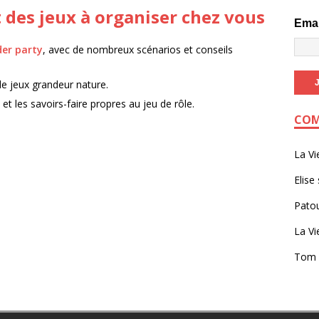
 des jeux à organiser chez vous
Ema
der party
, avec de nombreux scénarios et conseils
 de jeux grandeur nature.
 et les savoirs-faire propres au jeu de rôle.
COM
La Vi
Elise
Pato
La Vi
Tom