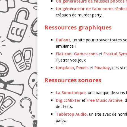
Un générateurs de fausses photos r
Un générateur de faux noms réalis
création de murder party…
Ressources graphiques
DaFont
, un site pour trouver toutes so
ambiance !
Flaticon
,
Game-icons
et
Fractal Sym
illustrer vos jeux.
Unsplash
,
Pexels
et
Pixabay
, des sit
Ressources sonores
La Sonothèque
, une banque de sons 
Dig.ccMixter
et
Free Music Archive
, 
de droits.
Tabletop Audio
, un site avec de no
party…